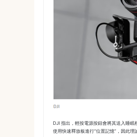
DJI 指出，輕按電源按鈕會將其送入睡
使用快速釋放板進行“位置記憶”，因此理