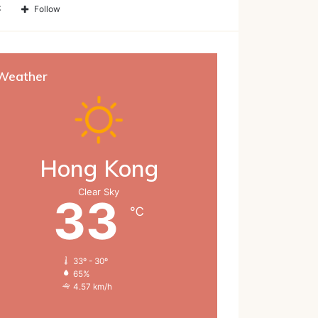
搭
Follow
Weather
Hong Kong
Clear Sky
33
℃
33º - 30º
65%
4.57 km/h