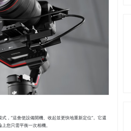
眠模式，“這會使設備開機、收起並更快地重新定位”。它還
論上您只需平衡一次相機。