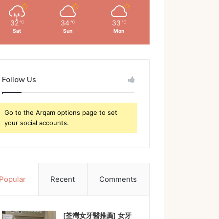
32
34
33
℃
℃
℃
Sat
Sun
Mon
Follow Us
Go to the Arqam options page to set
your social accounts.
Popular
Recent
Comments
[荃灣女牙醫推薦] 女牙