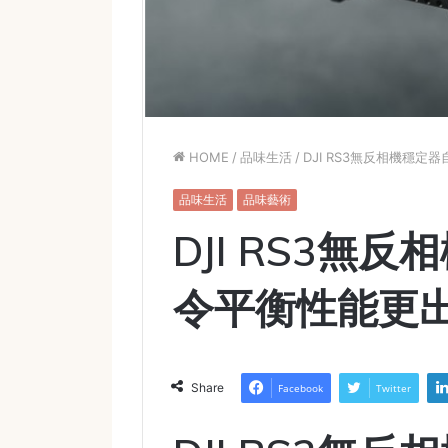
HOME
/
品味生活
/
DJI RS3無反相機穩
品味生活
品味藝術
DJI RS3無
令平衡性能更
Share
Facebook
Twitter