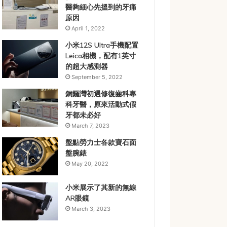
醫夠細心先搵到的牙痛
原因
April 1, 2022
小米12S Ultra手機配置
Leica相機，配有1英寸
的超大感測器
September 5, 2022
銅鑼灣初遇修復齒科專
科牙醫，原來活動式假
牙都未必好
March 7, 2023
盤點勞力士各款寶石面
盤腕錶
May 20, 2022
小米展示了其新的無線
AR眼鏡
March 3, 2023