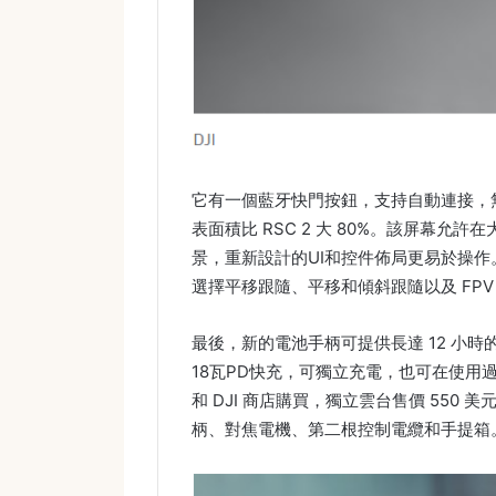
它有一個藍牙快門按鈕，支持自動連接，無需
表面積比 RSC 2 大 80%。該屏幕允
景，重新設計的UI和控件佈局更易於操
選擇平移跟隨、平移和傾斜跟隨以及 FPV
最後，新的電池手柄可提供長達 12 小
18瓦PD快充，可獨立充電，也可在使用過
和 DJI 商店購買，獨立雲台售價 550 美元
柄、對焦電機、第二根控制電纜和手提箱