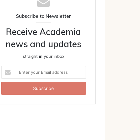
Subscribe to Newsletter
Receive Academia
news and updates
straight in your inbox
E
n
t
e
r
y
o
u
r
E
m